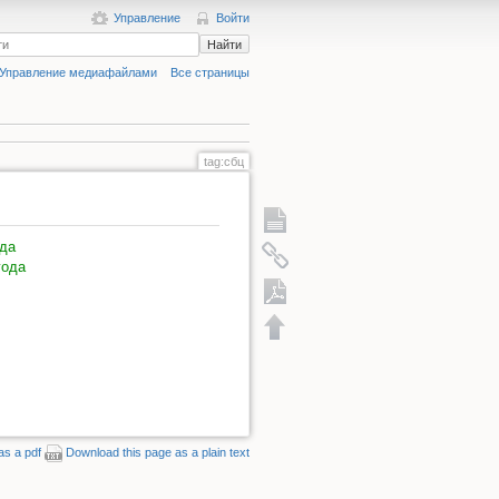
Управление
Войти
Найти
Управление медиафайлами
Все страницы
tag:сбц
ода
года
Экспорт в PDF
as a pdf
Download this page as a plain text