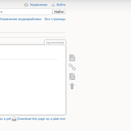
Управление
Войти
Найти
Управление медиафайлами
Все страницы
tag:матрица
Экспорт в PDF
as a pdf
Download this page as a plain text