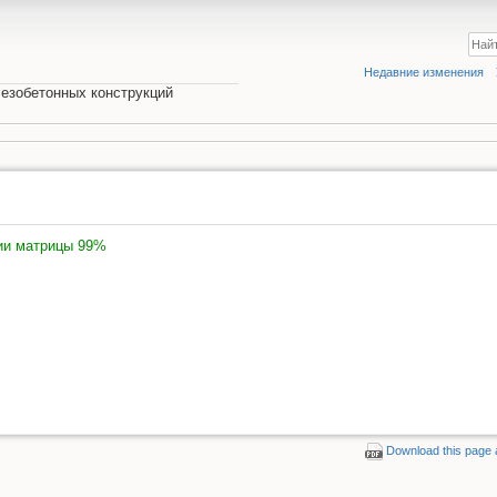
Недавние изменения
езобетонных конструкций
ии матрицы 99%
Download this page 