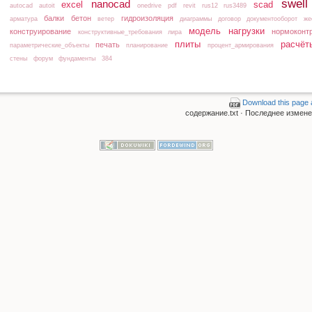
swell
nanocad
excel
scad
autocad
autoit
onedrive
pdf
revit
rus12
rus3489
балки
бетон
гидроизоляция
арматура
ветер
диаграммы
договор
документооборот
же
модель
нагрузки
конструирование
нормоконт
конструктивные_требования
лира
плиты
расчёт
печать
параметрические_объекты
планирование
процент_армирования
стены
форум
фундаменты
384
Download this page 
содержание.txt
· Последнее изменен