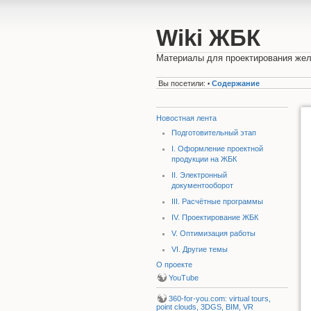
Wiki ЖБК
Материалы для проектирования жел
Вы посетили:
Содержание
•
Новостная лента
Подготовительный этап
I. Оформление проектной
продукции на ЖБК
II. Электронный
документооборот
III. Расчётные программы
IV. Проектирование ЖБК
V. Оптимизация работы
VI. Другие темы
О проекте
YouTube
360-for-you.com: virtual tours,
point clouds, 3DGS, BIM, VR