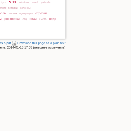
vba
tym
windows
word
yo-ho-ho
сткие_вставки
колонны
роль
отрезки
нормы
нумерация
ы
Наверх
ростверки
сваи
спдс
сбц
смета
as a pdf
Download this page as a plain text
ие: 2014-01-13 17:05 (внешнее изменение)
Ссылки сюда