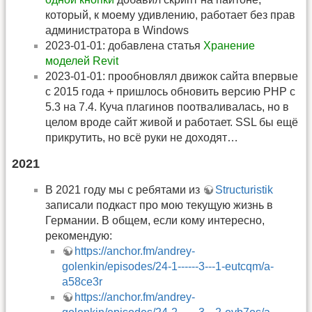
который, к моему удивлению, работает без прав
администратора в Windows
2023-01-01: добавлена статья
Хранение
моделей Revit
2023-01-01: прообновлял движок сайта впервые
с 2015 года + пришлось обновить версию PHP c
5.3 на 7.4. Куча плагинов поотваливалась, но в
целом вроде сайт живой и работает. SSL бы ещё
прикрутить, но всё руки не доходят…
2021
В 2021 году мы с ребятами из
Structuristik
записали подкаст про мою текущую жизнь в
Германии. В общем, если кому интересно,
рекомендую:
https://anchor.fm/andrey-
golenkin/episodes/24-1------3---1-eutcqm/a-
a58ce3r
https://anchor.fm/andrey-