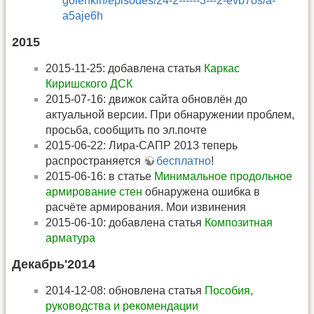
golenkin/episodes/24-2------3---2-evb7os/a-
a5aje6h
2015
2015-11-25: добавлена статья
Каркас
Киришского ДСК
2015-07-16: движок сайта обновлён до
актуальной версии. При обнаружении проблем,
просьба, сообщить по эл.почте
2015-06-22: Лира-САПР 2013 теперь
распространяется
бесплатно
!
2015-06-16: в статье
Минимальное продольное
армирование стен
обнаружена ошибка в
расчёте армирования. Мои извинения
2015-06-10: добавлена статья
Композитная
арматура
Декабрь'2014
2014-12-08: обновлена статья
Пособия,
руководства и рекомендации