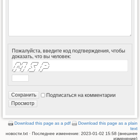
Пожалуйста, введите код подтверждения, чтобы
доказать, что вы человек:
   __  ___   ____   ___ 

  /  |/  /  / __/  / _ \

 / /|_/ /  _\ \   / ___/

/_/  /_/  /___/  /_/
Подписаться на комментарии
Download this page as a pdf
Download this page as a plain
text
новости.txt
· Последнее изменение: 2023-01-02 15:58 (внешнее
изменение)