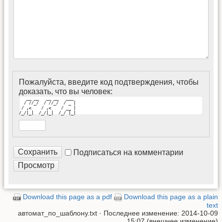
Пожалуйста, введите код подтверждения, чтобы
доказать, что вы человек:
   __ __   __ __   ___ 

  / //_/  / //_/  / _ |

 / ,<    / ,<    / __ |

/_/|_|  /_/|_|  /_/ |_|
Подписаться на комментарии
Download this page as a pdf
Download this page as a plain
text
автомат_по_шаблону.txt
· Последнее изменение: 2014-10-09
15:07 (внешнее изменение)