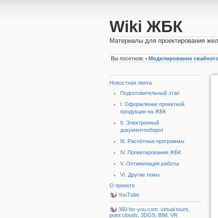
Wiki ЖБК
Материалы для проектирования жел
Вы посетили:
Моделирование свайног
•
Новостная лента
Подготовительный этап
I. Оформление проектной
продукции на ЖБК
II. Электронный
документооборот
III. Расчётные программы
IV. Проектирование ЖБК
V. Оптимизация работы
VI. Другие темы
О проекте
YouTube
360-for-you.com: virtual tours,
point clouds, 3DGS, BIM, VR