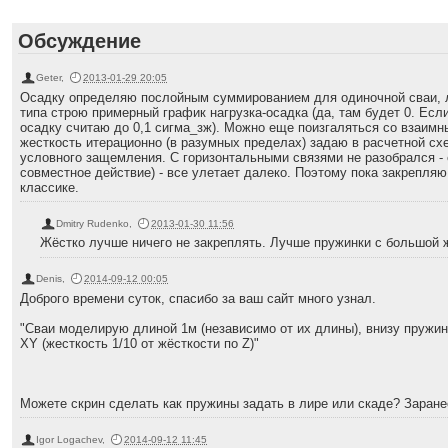
Обсуждение
Geter
,
2013-01-29 20:05
Осадку определяю послойным суммированием для одиночной сваи, л
типа строю примерный график нагрузка-осадка (да, там будет 0. Если
осадку считаю до 0,1 сигма_зж). Можно еще поизгаляться со взаимн
жесткость итерационно (в разумных пределах) задаю в расчетной с
условного защемления. С горизонтальными связями не разобрался - 
совместное действие) - все улетает далеко. Поэтому пока закрепляю 
классике.
Dmitry Rudenko
,
2013-01-30 11:56
Жёстко лучше ничего не закреплять. Лучше пружинки с большой 
Denis
,
2014-09-12 00:05
Доброго времени суток, спасибо за ваш сайт много узнал.
"Сваи моделирую длиной 1м (независимо от их длины), внизу пружин
XY (жесткость 1/10 от жёсткости по Z)"
Можете скрин сделать как пружины задать в лире или скаде? Заране
Igor Logachev
,
2014-09-12 11:45