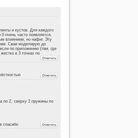
Наверх
енты и кустов. Для каждого
 0 очень часто появляется,
ым влиянием, но нафиг. Эту
хеме. Сваи моделирую до
если по приложению (там, где
жестко в 3 точках по
Ссылки сюда
жёсткостью
а по Z, сверху 2 пружины по
е спасибо