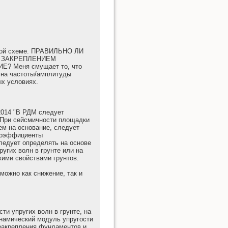
тной схеме. ПРАВИЛЬНО ЛИ
М ЗАКРЕПЛЕНИЕМ
 Меня смущает то, что
т на частоты/амплитуды
ых условиях.
2014 "В РДМ следует
 При сейсмичности площадки
ем на основание, следует
Коэффициенты
ледует определять на основе
угих волн в грунте или на
кими свойствами грунтов.
можно как снижение, так и
ти упругих волн в грунте, на
инамический модуль упругости
закрепления фундаментов и