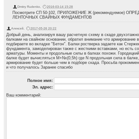
Dmitry Rudenko
,
2016-03-14 15:28
Посмотрите СП 50-102, ПРИЛОЖЕНИЕ Ж (рекомендуемое) ОП
ЛЕНТОЧНЫХ СВАЙНЫХ ФУНДАМЕНТОВ
Алексей
,
2017-05-26 20:22
Добрый день, анализируя вашу расчетную схему в скаде двухэтажно
балками на свайном основании, обратил внимание что армирование в
подбираете во вкладке "Бетон". Балки ростверка задаете как Стерже
фундамента, замоделирован также с жесткими вставками, но есть с
арматуры. Моменты и продольные силы в балках похожи. Городецкий
балке будет вычисляться M+Nх(0,5h) где N продольная сила в балке,
армирование будет больше чем в подборе скада. Просьба прокоммен
и что получалось Заранее спасибо
Полное имя:
Эл. адрес:
Ваш комментарий: