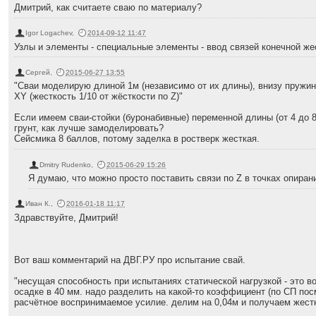
Дмитрий, как считаете сваю по материалу?
Igor Logachev
,
2014-09-12 11:47
Узлы и элементы - специальные элементы - ввод связей конечной же
Сергей
,
2015-06-27 13:55
"Сваи моделирую длиной 1м (независимо от их длины), внизу пружин
XY (жесткость 1/10 от жёсткости по Z)"
Если имеем сваи-стойки (буронабивные) переменной длины (от 4 до 
грунт, как лучше замоделировать?
Сейсмика 8 баллов, потому заделка в ростверк жесткая.
Dmitry Rudenko
,
2015-06-29 15:26
Я думаю, что можно просто поставить связи по Z в точках опирани
Иван К.
,
2016-01-18 11:17
Здравствуйте, Дмитрий!
Вот ваш комментарий на ДВГ.РУ про испытание свай.
"несущая способность при испытаниях статической нагрузкой - это 
осадке в 40 мм. надо разделить на какой-то коэффициент (по СП пос
расчётное воспринимаемое усилие. делим на 0,04м и получаем жестк