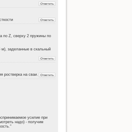
сткости
а по Z, сверху 2 пружины по
8 м), заделанные в скальный
я ростверка на сваи.
воспринимаемое усилие при
мотреть надо) - получим
ость."