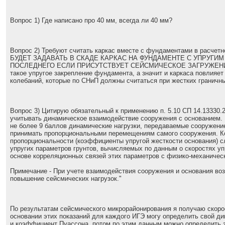
Вопрос 1) Где написано про 40 мм, всегда ли 40 мм?
Вопрос 2) Требуют считать каркас вместе с фундаментами в расче
БУДЕТ ЗАДАВАТЬ В СКАДЕ КАРКАС НА ФУНДАМЕНТЕ С УПРУГИ
ПОСЛЕДНЕГО ЕСЛИ ПРИСУТСТВУЕТ СЕЙСМИЧЕСКОЕ ЗАГРУЖЕНИЕ?
такое упругое закрепление фундамента, а значит и каркаса повлияе
колебаний, которые по СНиП должны считаться при жестких граничн
Вопрос 3) Цитирую обязательный к применению п. 5.10 СП 14.13330.
учитывать динамическое взаимодействие сооружения с основанием.
не более 9 баллов динамические нагрузки, передаваемые сооружени
принимать пропорциональными перемещениям самого сооружения. 
пропорциональности (коэффициенты упругой жесткости основания) с
упругих параметров грунтов, вычисляемых по данным о скоростях упр
основе корреляционных связей этих параметров с физико-механичес
Примечание - При учете взаимодействия сооружения и основания воз
повышение сейсмических нагрузок."
По результатам сейсмического микрорайонирования я получаю скорос
основании этих показаний для каждого ИГЭ могу определить свой д
и коэффициент Пуассона, потом по этим данным можно определить 