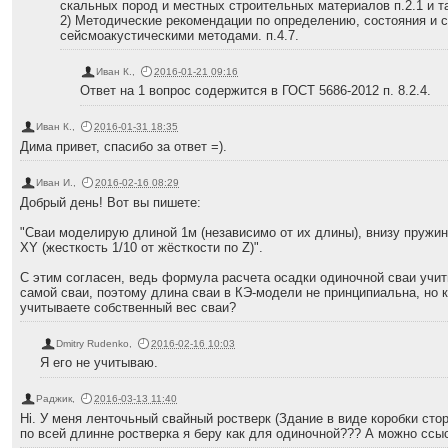
скальных пород и местных строительных материалов п.2.1 и т
2) Методические рекомендации по определению, состояния и с
сейсмоакустическими методами. п.4.7.
Иван К.
,
2016-01-21 09:16
Ответ на 1 вопрос содержится в ГОСТ 5686-2012 п. 8.2.4.
Иван К.
,
2016-01-31 18:35
Дима привет, спасибо за ответ =).
Иван И.
,
2016-02-16 08:29
Добрый день! Вот вы пишете:
"Сваи моделирую длиной 1м (независимо от их длины), внизу пружин
XY (жесткость 1/10 от жёсткости по Z)".
С этим согласен, ведь формула расчета осадки одиночной сваи учи
самой сваи, поэтому длина сваи в КЭ-модели не принципиальна, но 
учитываете собственный вес сваи?
Dmitry Rudenko
,
2016-02-16 10:03
Я его не учитываю.
Раджик
,
2016-03-13 11:40
Hi. У меня ленточьный свайный ростверк (Здание в виде коробки сто
по всей длинне ростверка я беру как для одиночной??? А можно ссы