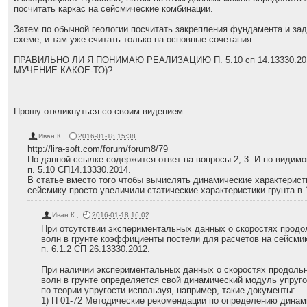
посчитать каркас на сейсмические комбинации.
Затем по обычной геологии посчитать закрепления фундамента и зад
схеме, и там уже считать только на основные сочетания.
ПРАВИЛЬНО ЛИ Я ПОНИМАЮ РЕАЛИЗАЦИЮ П. 5.10 сп 14.13330.2
МУЧЕНИЕ КАКОЕ-ТО)?
Прошу откликнуться со своим видением.
Иван К.
,
2016-01-18 15:38
http://lira-soft.com/forum/forum8/79
По данной ссылке содержится ответ на вопросы 2, 3. И по видим
п. 5.10 СП14.13330.2014.
В статье вместо того чтобы вычислять динамические характерист
сейсмику просто увеличили статические характеристики грунта в 
Иван К.
,
2016-01-18 16:02
При отсутствии экспериментальных данных о скоростях продо
волн в грунте коэффициенты постели для расчетов на сейсми
п. 6.1.2 СП 26.13330.2012.
При наличии экспериментальных данных о скоростях продольн
волн в грунте определяется свой динамический модуль упруг
по теории упругости используя, например, такие документы:
1) П 01-72 Методические рекомендации по определению динами