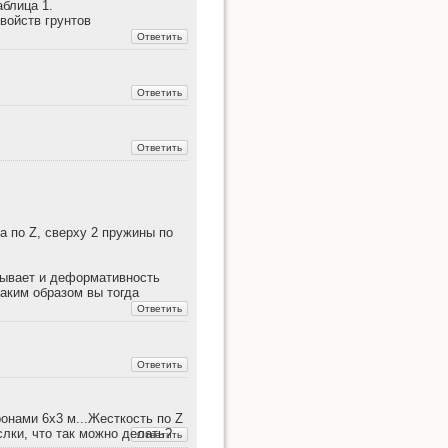
аблица 1.
войств грунтов
а по Z, сверху 2 пружины по
тывает и деформативность
каким образом вы тогда
ронами 6х3 м...Жесткость по Z
слки, что так можно делать?