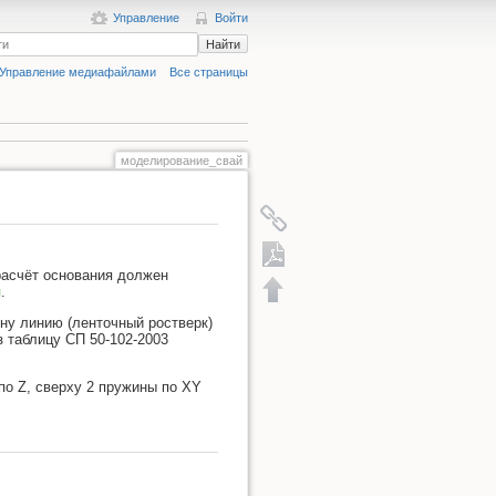
Управление
Войти
Найти
Управление медиафайлами
Все страницы
моделирование_свай
 расчёт основания должен
я
.
дну линию (ленточный ростверк)
Экспорт в PDF
з таблицу СП 50-102-2003
по Z, сверху 2 пружины по XY