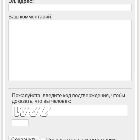
Эл. адрес:
Ваш комментарий:
Пожалуйста, введите код подтверждения, чтобы
доказать, что вы человек:
  _      __     __   ____

 | | /| / / __ / /  / __/

 | |/ |/ / / // /  / _/  

 |__/|__/  \___/  /___/
Подписаться на комментарии